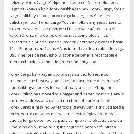
delivery, Forex Cargo Philippines Customer Service Number.
Tags: balikbayan box, forex balikbayan box, Forex Cargo, forex
cargo balikbayan box, forex cargo los angeles Category:
balikbayan box, Forex Cargo You can follow any responses to
this entry via RSS. 22/10/2015 · El futuro ya está aquí con el
Falcon Drone, uno de los drones más completos y más
versátiles. Se puede usar en interior y exterior y alcanza hasta
50 m. Funciona con 4 pilas AA no incluidas y lleva cable de carga
USB y hélices de repuesto. Dispone de batería recargable e
intercambiable, sistema de protección antigolpes
Forex Cargo balikbayan box always strives to serve our
customers the best way possible. To hasten the deliveries of
our balikbayan boxes to our kababayan in the Philippines,
Forex Philippines moved to a bigger and better location. Here is
the new address and contact numbers of our Manila office:
Forex Cargo (Phils) Inc. 69 Marcos Highway San Isidro Estratégia
forex, vou te contar as minhas cinco estratégias preferidas
que ao longo do tempo eu pude comprovar a eficácia de cada
uma, e hoje vou revelar alguns segredos para você. Minha
primeira estratégia forex eu chamo de estratégia Xeque-Mate,