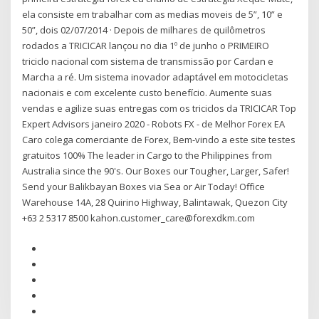
ela consiste em trabalhar com as medias moveis de 5”, 10” e
50”, dois 02/07/2014 · Depois de milhares de quilômetros
rodados a TRICICAR lançou no dia 1º de junho o PRIMEIRO
triciclo nacional com sistema de transmissão por Cardan e
Marcha a ré. Um sistema inovador adaptável em motocicletas
nacionais e com excelente custo benefício. Aumente suas
vendas e agilize suas entregas com os triciclos da TRICICAR Top
Expert Advisors janeiro 2020 - Robots FX - de Melhor Forex EA
Caro colega comerciante de Forex, Bem-vindo a este site testes
gratuitos 100% The leader in Cargo to the Philippines from
Australia since the 90's. Our Boxes our Tougher, Larger, Safer!
Send your Balikbayan Boxes via Sea or Air Today! Office
Warehouse 14A, 28 Quirino Highway, Balintawak, Quezon City
+63 2 5317 8500 kahon.customer_care@forexdkm.com