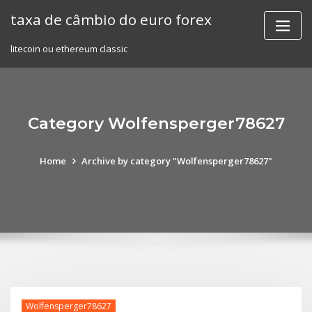
Skip
taxa de câmbio do euro forex
to
content
litecoin ou ethereum classic
Category Wolfensperger78627
Home
Archive by category "Wolfensperger78627"
Wolfensperger78627