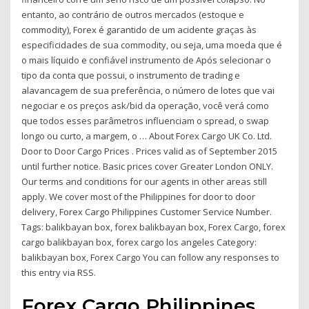
entanto, ao contrário de outros mercados (estoque e
commodity), Forex é garantido de um acidente graças às
especificidades de sua commodity, ou seja, uma moeda que é
o mais líquido e confiável instrumento de Após selecionar o
tipo da conta que possui, o instrumento de trading e
alavancagem de sua preferência, o número de lotes que vai
negociar e os preços ask/bid da operação, você verá como
que todos esses parâmetros influenciam o spread, o swap
longo ou curto, a margem, o … About Forex Cargo UK Co. Ltd.
Door to Door Cargo Prices . Prices valid as of September 2015
until further notice. Basic prices cover Greater London ONLY.
Our terms and conditions for our agents in other areas still
apply. We cover most of the Philippines for door to door
delivery, Forex Cargo Philippines Customer Service Number.
Tags: balikbayan box, forex balikbayan box, Forex Cargo, forex
cargo balikbayan box, forex cargo los angeles Category:
balikbayan box, Forex Cargo You can follow any responses to
this entry via RSS.
Forex Cargo Philippines