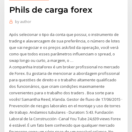
Phils de carga forex
by
author
Após selecionar o tipo da conta que possui, o instrumento de
trading e alavancagem de sua preferência, o número de lotes
que vai negociar e os preços ask/bid da operação, você verá
como que todos esses parâmetros influenciam o spread, o
swap longo ou curto, a margem, o …
A companhia InstaForex é um broker profissional no mercado
de Forex. Eu gostaria de mencionar a abordagem profissional
para questões de direito e o trabalho altamente qualificado
dos funcionários, que criam condições maximamente
convenientes para o trabalho dos traders . Boa sorte para
vocês! Samantha Reed, Irlanda. Gestor de fluxo de 17/06/2015 ·
Prevención de riesgos laborales en el montaje y uso de torres
de trabajo. Andamios tubulares - Duration: 5:43. Fundación
Laboral de la Construcción -Canal You Tube 24,639 views Forex
é estável. É um fato bem conhecido que qualquer mercado
financeiro corre um sério risco de um possível colapso. No