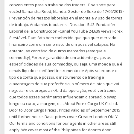
convenientes para o trabalho dos traders . Boa sorte para
vocês! Samantha Reed, Irlanda. Gestor de fluxo de 17/06/2015 ·
Prevención de riesgos laborales en el montaje y uso de torres
de trabajo. Andamios tubulares - Duration: 5:43. Fundación
Laboral de la Construcción -Canal You Tube 24,639 views Forex
é estável. É um fato bem conhecido que qualquer mercado
financeiro corre um sério risco de um possível colapso. No
entanto, ao contrário de outros mercados (estoque e
commodity), Forex é garantido de um acidente graças às
especificidades de sua commodity, ou seja, uma moeda que é
o mais líquido e confiável instrumento de Após selecionar o
tipo da conta que possui, o instrumento de trading e
alavancagem de sua preferência, o número de lotes que vai
negociar e os preços ask/bid da operação, você verá como
que todos esses parâmetros influenciam o spread, o swap
longo ou curto, a margem, o … About Forex Cargo UK Co. Ltd.
Door to Door Cargo Prices . Prices valid as of September 2015
until further notice. Basic prices cover Greater London ONLY.
Our terms and conditions for our agents in other areas still
apply. We cover most of the Philippines for door to door