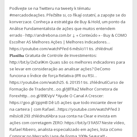
Podívejte se na Twitteru na tweety k tématu
#mercadodeações. Přečtěte si, co říkají ostatní, a zapojte se do
konverzace. Conheça a estratégia de Buy & Hold, um ponto da
Análise Fundamentalista de ações que muitos entendem
errado - http://andrebona.com.br ↓ « Conteúdo » - Buy & COMO
Escolher AS Melhores Ações | Melhores Indicadores…
https://youtube.com/watchPřed 6 měsíci11 tis. zhlédnutí
𝐏𝐥𝐚𝐧𝐢𝐥𝐡𝐚 Gratuita de Controle de Investimentos:
http://bit.ly/2xDa9Km Quais são os melhores indicadores para
se levar em consideração ao analisar ações? DeComo
funciona o Índice de força Relativa (IFR ou RSI…
https://youtube.com/watch25. 6. 201351 tis. zhlédnutíCurso de
Formação de Tradersht…oo.gl/J8TRaZ Melhor Corretora de
Forexhttp…oo.gl/89EVpV *Ajude O Canal A Crescer:
https://goo.gl/zjpjmB Dê Li5 ações que todo iniciante deve ter
na carteira | com Rafael…https://youtube.com/watchPřed 3
měsíci8 293 zhlédnutíAbra sua conta na Clear e invista em
ações com corretagem ZERO: https://bit.ly/31IA5l7 Neste vídeo,
Rafael Ribeiro, analista especializado em ações, lista ciComo
Comprar no Mercado Livre de Forma 100% Segura!!! -