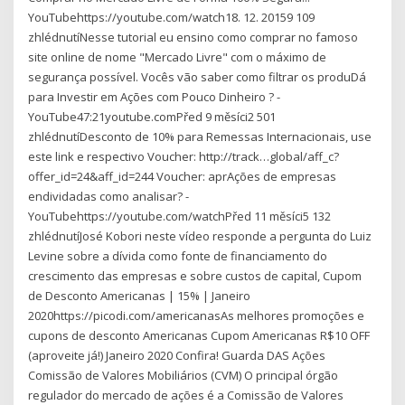
YouTubehttps://youtube.com/watch18. 12. 20159 109
zhlédnutíNesse tutorial eu ensino como comprar no famoso
site online de nome "Mercado Livre" com o máximo de
segurança possível. Vocês vão saber como filtrar os produDá
para Investir em Ações com Pouco Dinheiro ? -
YouTube47:21youtube.comPřed 9 měsíci2 501
zhlédnutíDesconto de 10% para Remessas Internacionais, use
este link e respectivo Voucher: http://track…global/aff_c?
offer_id=24&aff_id=244 Voucher: aprAções de empresas
endividadas como analisar? -
YouTubehttps://youtube.com/watchPřed 11 měsíci5 132
zhlédnutíJosé Kobori neste vídeo responde a pergunta do Luiz
Levine sobre a dívida como fonte de financiamento do
crescimento das empresas e sobre custos de capital, Cupom
de Desconto Americanas | 15% | Janeiro
2020https://picodi.com/americanasAs melhores promoções e
cupons de desconto Americanas Cupom Americanas R$10 OFF
(aproveite já!) Janeiro 2020 Confira! Guarda DAS Ações
Comissão de Valores Mobiliários (CVM) O principal órgão
regulador do mercado de ações é a Comissão de Valores