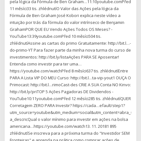
pela lógica da Fórmula de Ben Graham…11:10youtube.comPřed
11 měsíci33 tis. zhlédnutíO Valor das Ações pela lógica da
Fórmula de Ben Graham José Kobori explica neste vídeo a
intuição por trás da fórmula do valor intrínseco de Benjamin
GrahamPOR QUE EU Vendo Ações Todos OS Meses? -
YouTube13:39youtube.comPřed 10 měsíci504 tis.
zhlédnutíAssine as cartas do primo Gratuitamente: http://bit.l…-
do-primo-YT Para fazer parte da minha nova turma do curso de
investimentos: http://bit.ly/listaAções PARA SE Aposentar!
Entenda como investir para ter uma…
https://youtube.com/watchPřed 8 měsíci637 tis. zhlédnutíEntre
PARA A Lista VIP DO MEU Curso: http://bit.l…ta-vip-yout1 OUÇA O
Primocast: http://bit.l…rimoCast-des CRIE A SUA Conta NO Kinvo:
http://bit.ly/priTOP 5 Ações Pagadoras DE Dividendos -
YouTube10:11youtube.comPřed 12 měsíci285 tis. zhlédnutíQUER
Corretagem ZERO PARA Investir? https://cada…efault/step1?
utm_source=youtube&utm_medium=social&utm_content=abra_sua
a_descricQual o valor mínimo para investir em ações na bolsa
americana…https://youtube.com/watch13. 11. 20181 895
zhlédnutíSe inscreva para a próxima turma do "Investidor SEM
Fronteiras" e aprenda na prática como comprar ações de