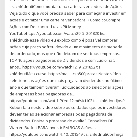
tis. zhlédnutíComo montar uma carteira vencedora de Ações!
Veja tudo o que você precisa saber para começar a investir em
ações e otimizar uma carteira vencedora: • Como coCompre
Ações com Desconto - Lucas Pit Money -
YouTubehttps://youtube.com/watch29. 5. 201820 tis.
zhlédnutíNesse vídeo eu explico como é possível comprar
ações cujo preço sofreu devido a um movimento de manada
desordenado, mas que não deixam de ser boas empresas.
TOP 10 ações pagadoras de Dividendos e com Lucro há 5
anos…https://youtube.com/watch12. 9. 201852 tis.
zhlédnutíMeu curso: https://mail…rso500pratas Neste vídeo
selecionei as ações que mais pagaram dividendos no último
ano e que também tiveram lucrCuidados ao selecionar ações
de empresas boas pagadoras de…
https://youtube.com/watchPřed 12 měsíci102 tis. zhlédnutíJosé
Kobori fala neste vídeo sobre os cuidados que os investidores
devem ter ao selecionar empresas boas pagadoras de
dividendos. Ensina o processo de avalia3 Conselhos DE
Warren Buffett PARA Investir EM BOAS Ações…
https://youtube.com/watch4. 10. 201549 tis. zhlédnutíConheça