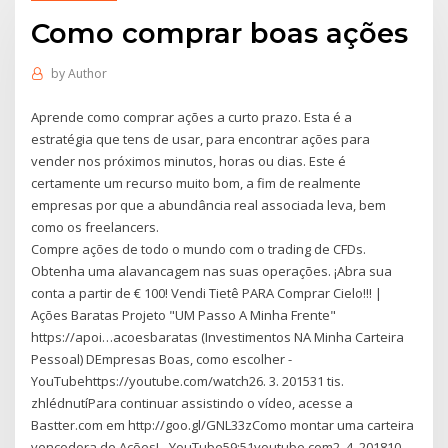
Como comprar boas ações
by
Author
Aprende como comprar ações a curto prazo. Esta é a
estratégia que tens de usar, para encontrar ações para
vender nos próximos minutos, horas ou dias. Este é
certamente um recurso muito bom, a fim de realmente
empresas por que a abundância real associada leva, bem
como os freelancers.
Compre ações de todo o mundo com o trading de CFDs.
Obtenha uma alavancagem nas suas operações. ¡Abra sua
conta a partir de € 100! Vendi Tietê PARA Comprar Cielo!!! |
Ações Baratas Projeto "UM Passo A Minha Frente"
https://apoi…acoesbaratas (Investimentos NA Minha Carteira
Pessoal) DEmpresas Boas, como escolher -
YouTubehttps://youtube.com/watch26. 3. 201531 tis.
zhlédnutíPara continuar assistindo o vídeo, acesse a
Bastter.com em http://goo.gl/GNL33zComo montar uma carteira
vencedora de Ações! - YouTube59:51youtube.com2. 4. 201810