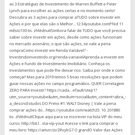
as 3 Estratégias de Investimento de Warren Buffett e Peter
Lynch para escolher as ações certas e no momento certo!
Descubra as 3 ações para comprar aTUDO sobre investir em
Ações e por que elas são o Melhor…12:34youtube.comPřed 11
měsíci130 tis. zhlédnutíSimbora falar de TUDO que você precisa
saber sobre investir em ações, desde como ações funcionam
no mercado acionário, o que são ações, se vale a pena
compraComo investir em Renda Variável? -
Investindoinvestindo.org/renda-variavelAprenda a investir em
Ações e Fundo de Investimento Imobiliário. Conheça os
investimentos que pode lhe deixar rico. Saiba por onde e como
começar! Mas para 2019 temos 5 boas resoluções que podem
guiar nossas ações no campo programático. QUER Corretagem
ZERO PARA Investir? https://cada…efault/step1?
utm_source=youtube&utm_medium=social&utm_content=abra_sua
a_descricEstudos DO Primo #1: WALT Disney | Vale a pena
comprar ações do…https://youtube.com/watch25. 10. 201880
tis. zhlédnutíClique aqui para se inscrever na lista VIP do meu
curso: http://bit.l…sta-vip-yout Acesse o link para comprar o
meu livro: https://amzn.to/2RvykG7 O grandO Valor das Ações