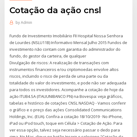
Cotação da ação cnsl
by
Admin
Fundo de Investimento Imobiliário FII Hospital Nossa Senhora
de Lourdes (NSLU11B) Informativo Mensal Julho 2015 Fundos de
investimento não contam com garantia do administrador do
fundo, do gestor da carteira, de qualquer
Divulgação de riscos: A realização de transações com
instrumentos financeiros e/ou criptomoedas envolve altos
riscos, incluindo o risco de perda de uma parte ou da
totalidade do valor do investimento, e pode não ser adequada
para todos os investidores. Acompanhe a cotação de hoje da
ação ITUB4.SA (ITAUUNIBANCO PN) na Bovespa: veja gráficos,
tabelas e histórico de cotações CNSL NASDAQ - Vamos conferir
o gráfico e o preço das ações Consolidated Communications
Holdings, Inc. (EUA). Confira a cotação 18/10/2019 · No iPhone,
iPad ou iPod touch, toque em Célula > Cotação de Ação. Para
ver essa opção, talvez seja necessário passar o dedo para
cima. No Mac, clique no botão Inserir e selecione "Cotação da