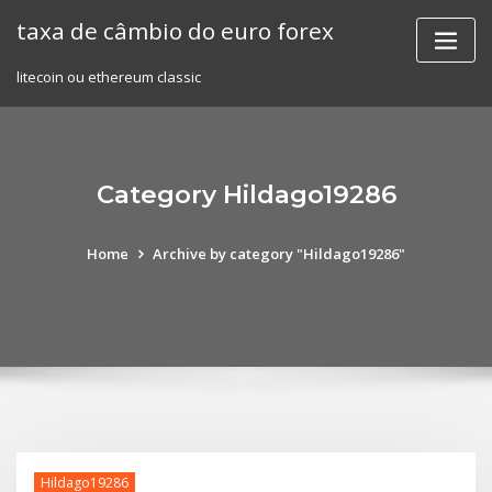
Skip
taxa de câmbio do euro forex
to
content
litecoin ou ethereum classic
Category Hildago19286
Home
Archive by category "Hildago19286"
Hildago19286