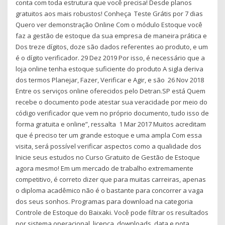
conta com toda estrutura que você precisa! Desde planos
gratuitos aos mais robustos! Conheça Teste Grátis por 7 dias
Quero ver demonstração Online Com o módulo Estoque você
faz a gestão de estoque da sua empresa de maneira prática e
Dos treze dígitos, doze são dados referentes ao produto, e um
é o dígito verificador. 29 Dez 2019 Por isso, é necessário que a
loja online tenha estoque suficiente do produto A sigla deriva
dos termos Planejar, Fazer, Verificar e Agir, e são 26 Nov 2018
Entre os serviços online oferecidos pelo Detran.SP está Quem
recebe o documento pode atestar sua veracidade por meio do
código verificador que vem no próprio documento, tudo isso de
forma gratuita e online”, ressalta 1 Mar 2017 Muitos acreditam
que é preciso ter um grande estoque e uma ampla Com essa
visita, será possível verificar aspectos como a qualidade dos
Inicie seus estudos no Curso Gratuito de Gestão de Estoque
agora mesmo! Em um mercado de trabalho extremamente
competitivo, é correto dizer que para muitas carreiras, apenas
o diploma acadêmico não é o bastante para concorrer a vaga
dos seus sonhos. Programas para download na categoria
Controle de Estoque do Baixaki. Você pode filtrar os resultados
por sistema operacional, licença, downloads, data e nota.