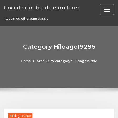
Skip
taxa de câmbio do euro forex
to
content
litecoin ou ethereum classic
Category Hildago19286
Home
Archive by category "Hildago19286"
Hildago19286